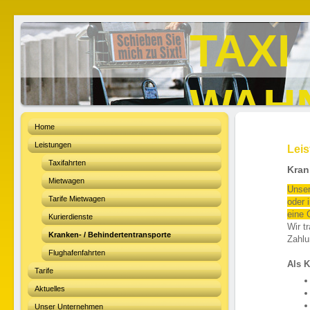
TAXI
WAH
Home
Leistungen
Lei
Taxifahrten
Kran
Mietwagen
Unser
Tarife Mietwagen
oder 
eine 
Kurierdienste
Wir t
Kranken- / Behindertentransporte
Zahlu
Flughafenfahrten
Als K
Tarife
Aktuelles
Unser Unternehmen