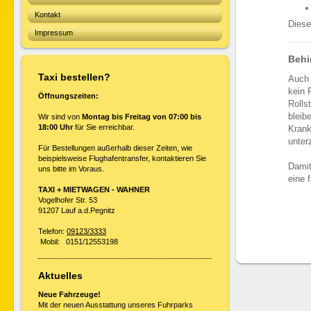
Kontakt
Diese
Impressum
Behi
Taxi bestellen?
Auch 
kein 
Öffnungszeiten:
Rolls
bleib
Wir sind von
Montag bis Freitag von 07:00 bis
18:00 Uhr
für Sie erreichbar.
Krank
unter
Für Bestellungen außerhalb dieser Zeiten, wie
beispielsweise Flughafentransfer, kontaktieren Sie
Damit
uns bitte im Voraus.
eine 
TAXI + MIETWAGEN - WAHNER
Vogelhofer Str. 53
91207 Lauf a.d.Pegnitz
Telefon:
09123/3333
Mobil: 0151/12553198
Aktuelles
Neue Fahrzeuge!
Mit der neuen Ausstattung unseres Fuhrparks